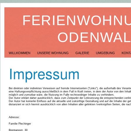
FERIENWOHNU
ODENWA
WILLKOMMEN
UNSERE WOHNUNG
GALERIE
UMGEBUNG
KONT
Impressum
Bei direkten oder indirekten Verweisen auf fremde Internetseiten ("Links"), die außerhalb des Veran
eine Haftungsverpflichtung ausschließlich in dem Fall in Kraft treten, in dem der Autor von den Inha
möglich und zumutbar wäre, die Nutzung im Falle rechtswidriger Inhalte zu verhindern.
Der Autor erklärt daher ausdrücklich, dass zum Zeitpunkt der Linksetzung die entsprechenden verlinkt
Der Autor hat keinerlei Einfluss auf die aktuelle und zukünftige Gestaltung und auf die Inhalte der g
distanziert er sich hiermit ausdrücklich von allen Inhalten aller gelinkten /verknüpften Seiten, die n
Adresse:
Familie Plechinger
Brentanostr. 30